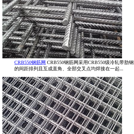
CRB550钢筋网
CRB550钢筋网采用CRB550级冷
的间距排列且互成直角、全部交叉点均焊接在一起...