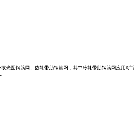
冷拔光圆钢筋网、热轧带肋钢筋网，其中冷轧带肋钢筋网应用#广
.