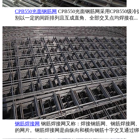
CPB550光面钢筋网
CPB550光面钢筋网采用CPB5
别以一定的间距排列且互成直角、全部交叉点均焊接在...
钢筋焊接网
钢筋焊接网又称：焊接钢筋网、钢筋焊接网
的网片。钢筋焊接网是由纵向和横向钢筋十字交叉通过绑..