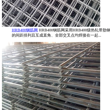
HRB400钢筋网
HRB400钢筋网采用HRB400级热
的间距排列且互成直角、全部交叉点均焊接在一起...