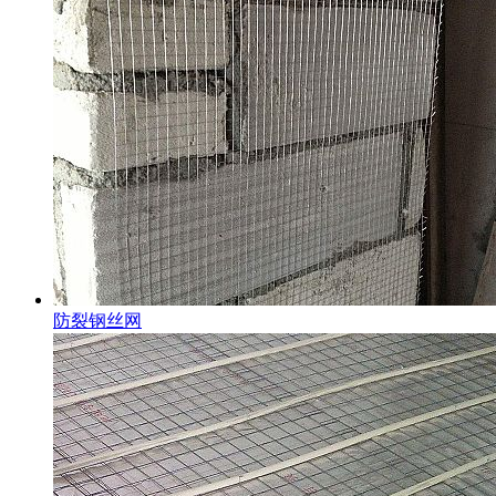
防裂钢丝网