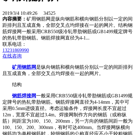
2019/3/4 10:49:26
34525
内容摘要：
矿用钢筋网是纵向钢筋和横向钢筋分别以一定的间
距排列且互成直角，全部交叉点均焊接在一起的网片。结构钢
筋焊接网一般采用CRB550级冷轧带肋钢筋或GB1499规定牌号
的热轧带肋钢筋。钢筋焊接网直径为4-1...
联系电话：
13231869990
在线咨询
矿用钢筋网
是纵向钢筋和横向钢筋分别以一定的间距排列
且互成直角，全部交叉点均焊接在一起的网片。
结构
钢筋焊接网
一般采用CRB550级冷轧带肋钢筋或GB1499规
定牌号的热轧带肋钢筋。钢筋焊接网直径为4-14mm，其中可
采用0.5mm进级直径。考虑运输条件，焊接网长度不宜超过
12m，宽度不宜超过3.4m。焊接网制作方向的钢筋（或称纵
筋）间距宜为100、150、200mm，另一方向的钢筋间距一般为
100、150、200、300mm，有时可达400mm。当焊接网纵横向
钢筋均为单根钢筋时，较细钢筋的公称直径应不小于较粗钢筋