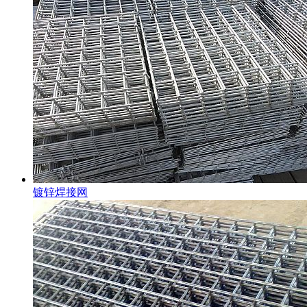
镀锌焊接网