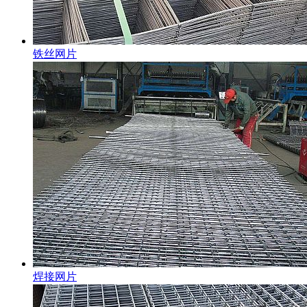
铁丝网片
焊接网片