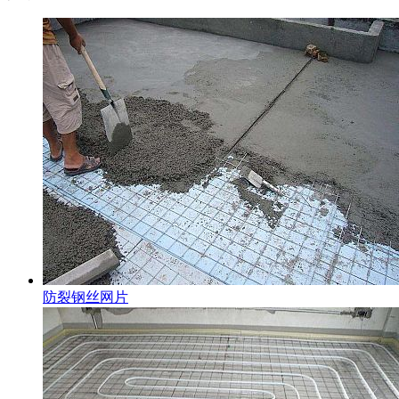
防裂钢丝网片