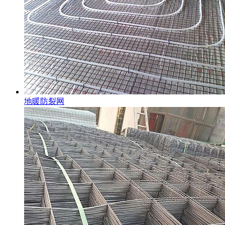
地暖防裂网