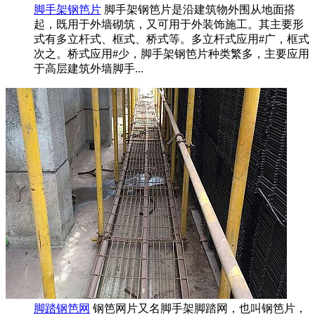
脚手架钢笆片
脚手架钢笆片是沿建筑物外围从地面搭
起，既用于外墙砌筑，又可用于外装饰施工。其主要形
式有多立杆式、框式、桥式等。多立杆式应用#广，框式
次之。桥式应用#少，脚手架钢笆片种类繁多，主要应用
于高层建筑外墙脚手...
脚踏钢笆网
钢笆网片又名脚手架脚踏网，也叫钢笆片，