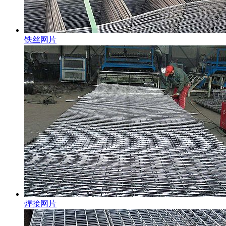
铁丝网片
焊接网片