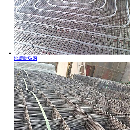
地暖防裂网