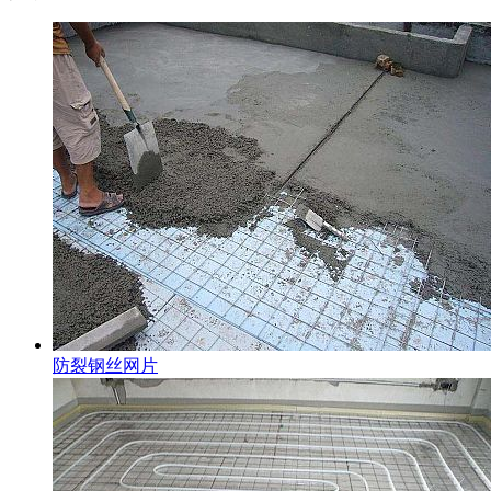
防裂钢丝网片