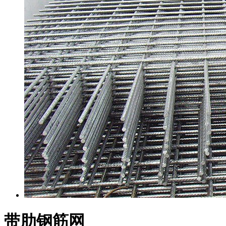
带肋钢筋网