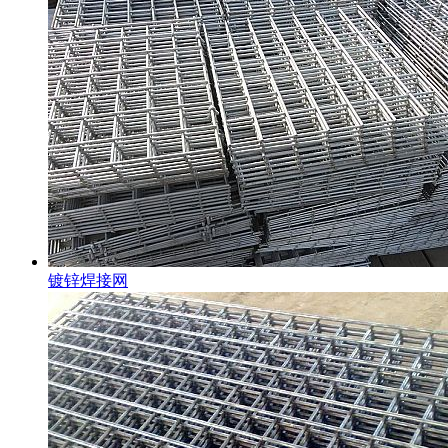
镀锌焊接网