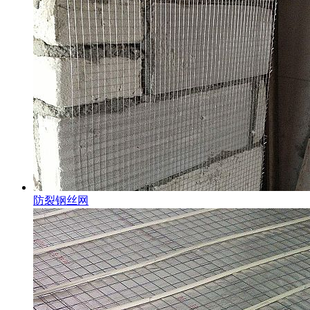
防裂钢丝网