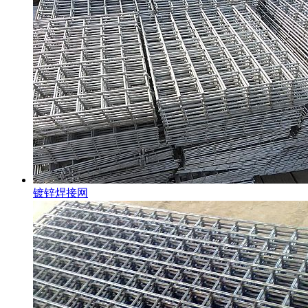
镀锌焊接网