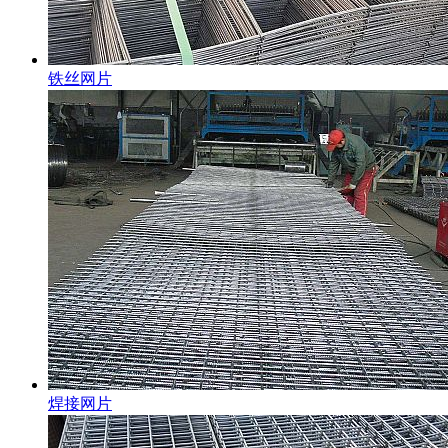
铁丝网片
焊接网片