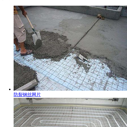
防裂钢丝网片