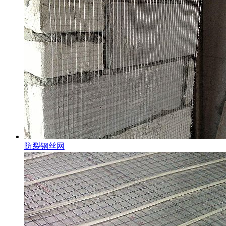
防裂钢丝网