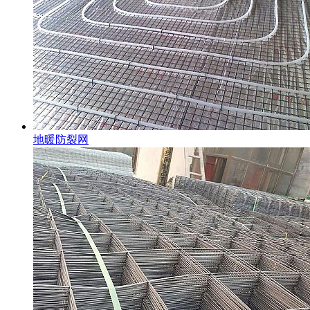
地暖防裂网