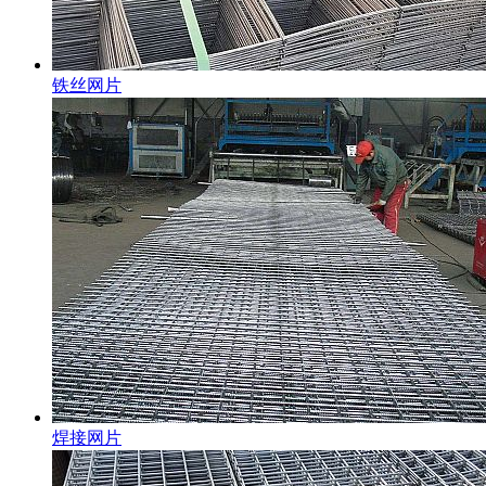
铁丝网片
焊接网片