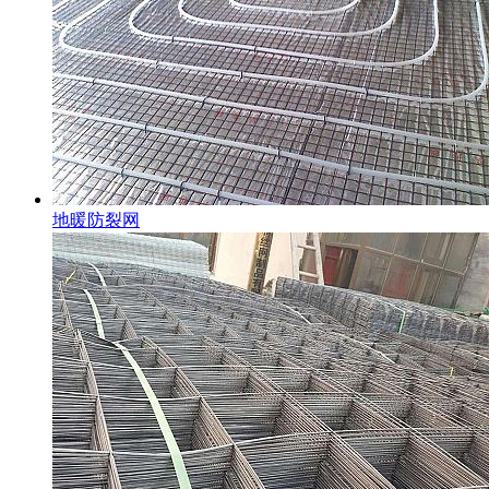
地暖防裂网