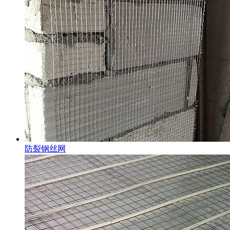
防裂钢丝网