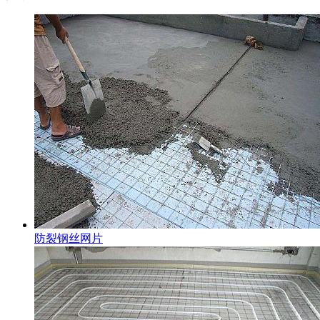
防裂钢丝网片