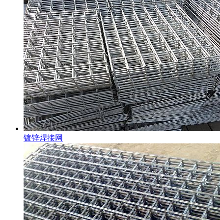
镀锌焊接网