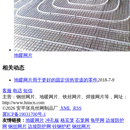
地暖网片
相关动态
地暖网片用于更好的固定供热管道的零件
2018-7-9
客服
电话
短信
主营：钢丝网片、地暖网片、铁丝网片、焊接网片等，网址：
http://www.hnucn.com
©2026 安平张兆丝网制品厂
XML
RSS
冀ICP备19031700号-1
友情链接：
地暖网片
冲孔板
格宾笼
石笼网
龟甲网
边坡防护
网
钢丝网片
边坡防护网
锌钢护栏
钢丝网片