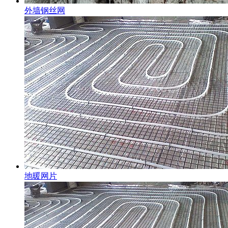
外墙钢丝网
地暖网片