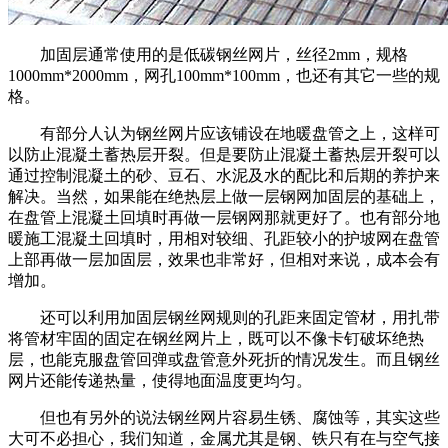
加固层通常使用的是低碳钢丝网片，丝径2mm，规格
1000mm*2000mm，网孔100mm*100mm，也还有其它一些的规
格。
有部分人认为钢丝网片应该铺设在地暖盘管之上，这样可
以防止混凝土蓄热层开裂。但是要防止混凝土蓄热层开裂可以
通过控制混凝土的砂、豆石、水泥及水的配比和后期的养护来
解决。当然，如果能在绝热层上做一层钢网加固层的基础上，
在盘管上混凝土回填时再做一层钢网那就更好了。也有部分地
暖施工混凝土回填时，用相对较细、孔距较小的护坡网在盘管
上部再做一层加固层，效果也非常好，但相对来说，成本会有
增加。
还可以利用加固层钢丝网规则的孔距来固定管材，用扎带
将管材牢固的固定在钢丝网片上，既可以不像卡钉破坏绝热
层，也能克服盘管回弹或盘管意外死折的情况发生。而且钢丝
网片还能传递热量，使得地面温度更均匀。
但也有另外的说法钢丝网片容易生锈、腐蚀等，其实这些
大可不必担心，我们知道，金属尤其是钢、铁只有在与空气接