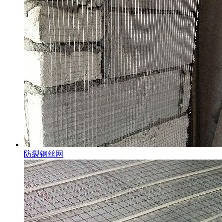
防裂钢丝网