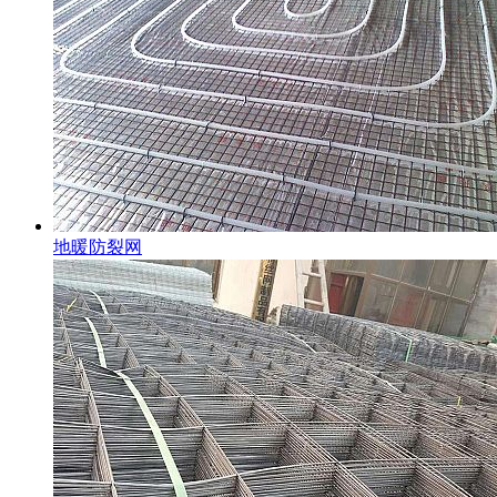
地暖防裂网