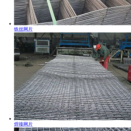
铁丝网片
焊接网片