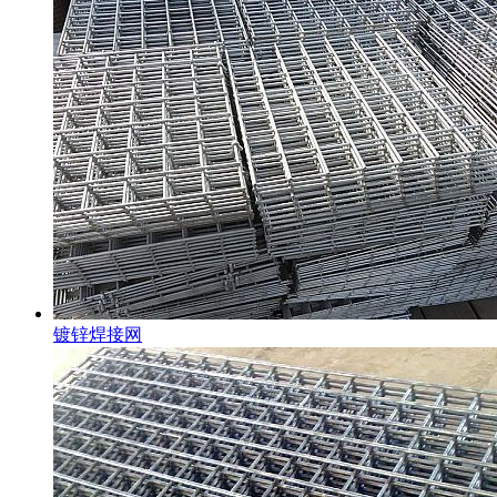
镀锌焊接网