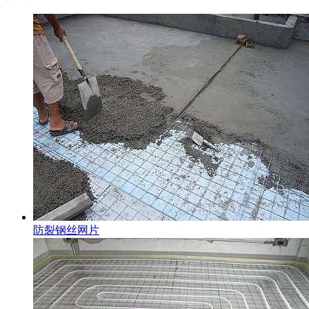
防裂钢丝网片