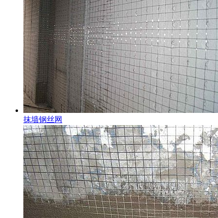
抹墙钢丝网