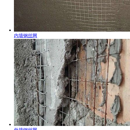
内墙钢丝网
外墙钢丝网