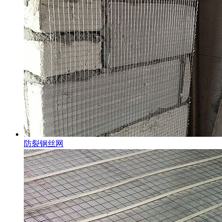
防裂钢丝网