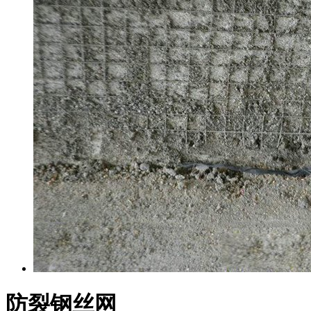
防裂钢丝网