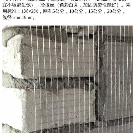
宜不容易生锈），冷拔丝（色彩白亮，加固防裂性能好）。常
用标准：1米×2米，网孔5公分，10公分，15公分，20公分，
线径1mm-3mm。