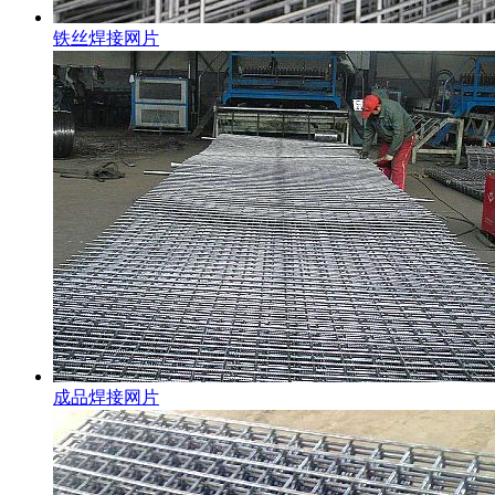
铁丝焊接网片
成品焊接网片