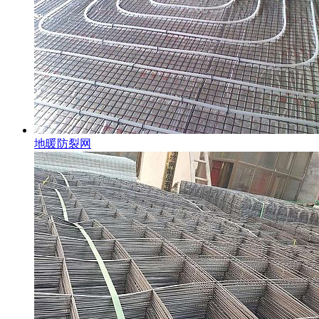
地暖防裂网