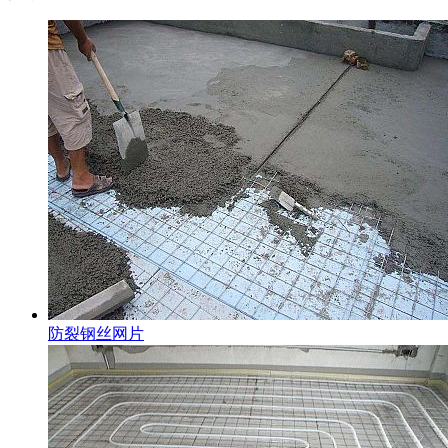
防裂钢丝网片