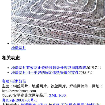
地暖网片
相关动态
地暖网片有效防止瓷砖缝隙处开裂或局部塌陷
2018-7-11
地暖网片用于更好的固定供热管道的零件
2018-7-9
客服
电话
短信
主营：钢丝网片、地暖网片、铁丝网片、焊接网片等，网址：
http://www.hnucn.com
©2026 安平张兆丝网制品厂
XML
RSS
冀ICP备19031700号-1