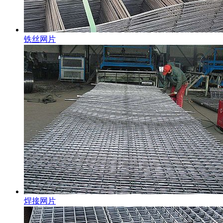
铁丝网片
焊接网片