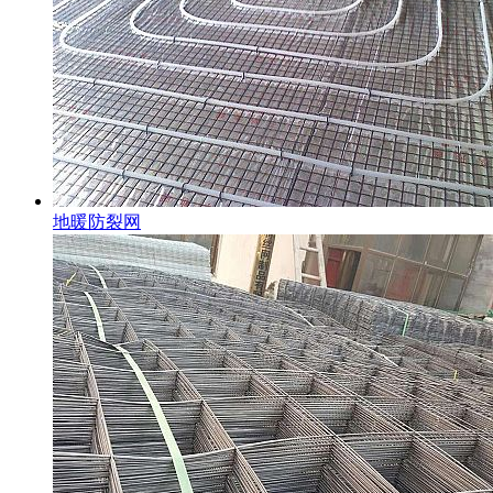
地暖防裂网