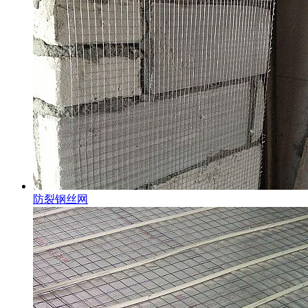
防裂钢丝网