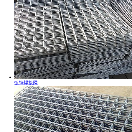
镀锌焊接网