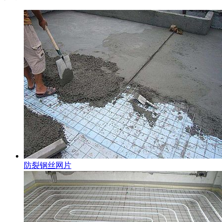
防裂钢丝网片