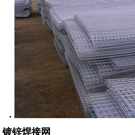
镀锌焊接网