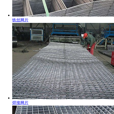
铁丝网片
焊接网片