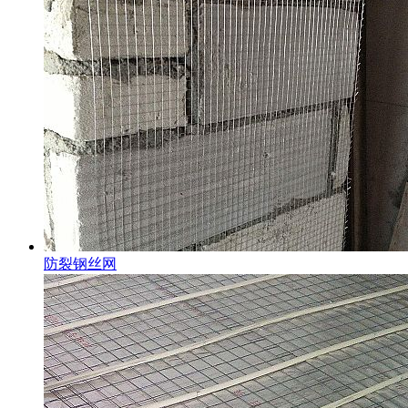
防裂钢丝网