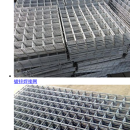
镀锌焊接网