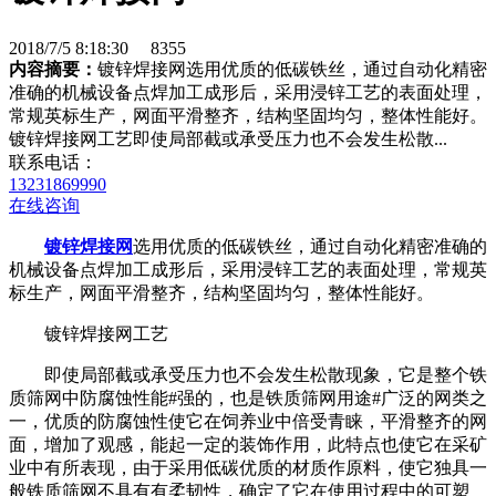
2018/7/5 8:18:30
8355
内容摘要：
镀锌焊接网选用优质的低碳铁丝，通过自动化精密
准确的机械设备点焊加工成形后，采用浸锌工艺的表面处理，
常规英标生产，网面平滑整齐，结构坚固均匀，整体性能好。
镀锌焊接网工艺即使局部截或承受压力也不会发生松散...
联系电话：
13231869990
在线咨询
镀锌焊接网
选用优质的低碳铁丝，通过自动化精密准确的
机械设备点焊加工成形后，采用浸锌工艺的表面处理，常规英
标生产，网面平滑整齐，结构坚固均匀，整体性能好。
镀锌焊接网工艺
即使局部截或承受压力也不会发生松散现象，它是整个铁
质筛网中防腐蚀性能#强的，也是铁质筛网用途#广泛的网类之
一，优质的防腐蚀性使它在饲养业中倍受青睐，平滑整齐的网
面，增加了观感，能起一定的装饰作用，此特点也使它在采矿
业中有所表现，由于采用低碳优质的材质作原料，使它独具一
般铁质筛网不具有有柔韧性，确定了它在使用过程中的可塑