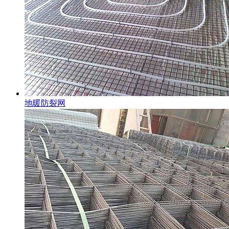
地暖防裂网