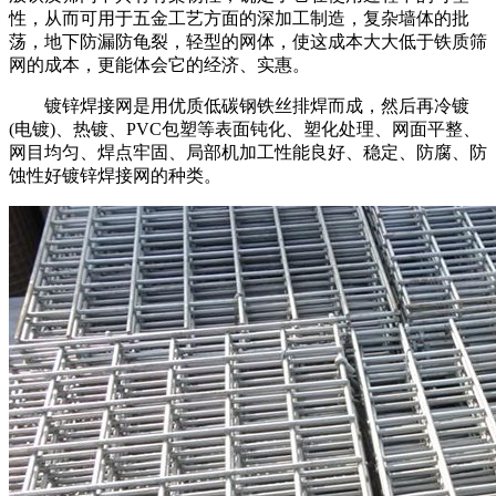
性，从而可用于五金工艺方面的深加工制造，复杂墙体的批
荡，地下防漏防龟裂，轻型的网体，使这成本大大低于铁质筛
网的成本，更能体会它的经济、实惠。
镀锌焊接网是用优质低碳钢铁丝排焊而成，然后再冷镀
(电镀)、热镀、PVC包塑等表面钝化、塑化处理、网面平整、
网目均匀、焊点牢固、局部机加工性能良好、稳定、防腐、防
蚀性好镀锌焊接网的种类。