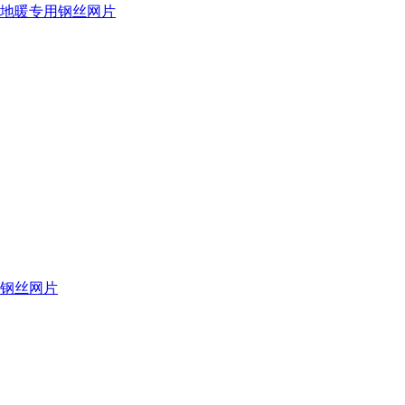
地暖专用钢丝网片
钢丝网片