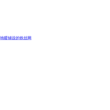
地暖铺设的铁丝网