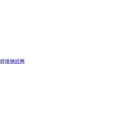
焊接钢丝网