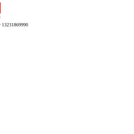
13231869990