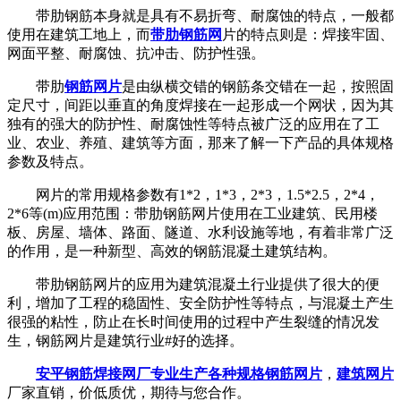
带肋钢筋本身就是具有不易折弯、耐腐蚀的特点，一般都
使用在建筑工地上，而
带肋钢筋网
片的特点则是：焊接牢固、
网面平整、耐腐蚀、抗冲击、防护性强。
带肋
钢筋网片
是由纵横交错的钢筋条交错在一起，按照固
定尺寸，间距以垂直的角度焊接在一起形成一个网状，因为其
独有的强大的防护性、耐腐蚀性等特点被广泛的应用在了工
业、农业、养殖、建筑等方面，那来了解一下产品的具体规格
参数及特点。
网片的常用规格参数有1*2，1*3，2*3，1.5*2.5，2*4，
2*6等(m)应用范围：带肋钢筋网片使用在工业建筑、民用楼
板、房屋、墙体、路面、隧道、水利设施等地，有着非常广泛
的作用，是一种新型、高效的钢筋混凝土建筑结构。
带肋钢筋网片的应用为建筑混凝土行业提供了很大的便
利，增加了工程的稳固性、安全防护性等特点，与混凝土产生
很强的粘性，防止在长时间使用的过程中产生裂缝的情况发
生，钢筋网片是建筑行业#好的选择。
安平钢筋焊接网厂专业生产各种规格钢筋网片
，
建筑网片
厂家直销，价低质优，期待与您合作。