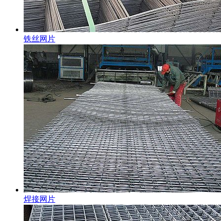
铁丝网片
焊接网片