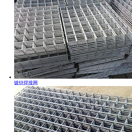
镀锌焊接网