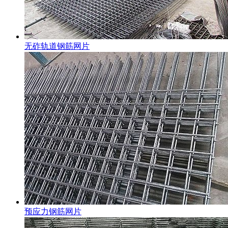
无砟轨道钢筋网片
预应力钢筋网片