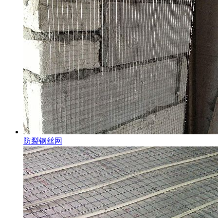
防裂钢丝网