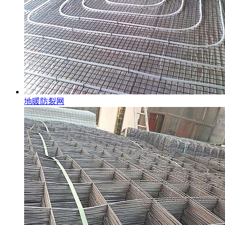
地暖防裂网