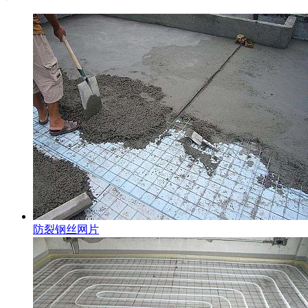
防裂钢丝网片