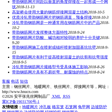
带肋钢筋网片间距以垂直的角度焊接在一起形成一个网
状
2018-11-13
高架桥会使用大量的钢筋焊接网混凝土结构
2018-10-5
优质冷轧带肋钢筋网片把钢筋调直，预备焊接
2018-10-3
冷轧带肋钢筋网是一种通常用在钢筋网片中的产品
2018-
10-2
带肋钢筋网片发挥整体方面特性
2018-9-24
带肋钢筋网片防酸、碱功相对较弱的养护十分关键
2018-
9-20
带肋钢筋网施工在喷射或锚杆喷射加固基坑坑壁
2018-9-
15
带肋钢筋网片有利于提高喷射混凝土的抗剪和抗弯强度
2018-9-5
冷轧带肋钢筋网片规格型号受具体施工影响
2018-8-26
带肋钢筋网片具有不易折弯、耐腐蚀的特点
2018-8-24
客服
电话
短信
主营：钢丝网片、地暖网片、铁丝网片、焊接网片等，网址：
http://www.hnucn.com
©2026 安平张兆丝网制品厂
XML
RSS
冀ICP备19031700号-1
友情链接：
地暖网片
冲孔板
格宾笼
石笼网
龟甲网
边坡防护