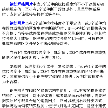
钢筋焊接网片
中当3个试件的抗拉强度均不小于该级别钢
筋的规定值，至少有2个试件断于焊缝以外，且呈塑性断裂
时，应判定该批接头拉伸试验合格。
钢筋网片
当有2个试件抗拉强度小于规定值，或3个试件均
在焊缝或热影响区发生脆性断裂①时，则一次判定该批接头为
不合格；当接头试件虽在焊缝或热影响区呈脆性断裂，但其抗
拉强度大于或等于钢筋规定的抗拉强度的1.1倍时，可按在焊
缝或热影响区之外呈延性断裂同等对等。
当有1个试件抗拉强度小于规定值，或2个试件在焊缝或热
影响区发生脆性断裂，应进行复验。
复验时，应再切取6个试件，复验结果，当仍有1个试件的
抗拉强度小于规定值，或3个试件在焊缝或热影响区号脆性断
裂，其抗拉强度小于钢筋规定值的1.1倍进，应判定该批接头
为不合格。
钢筋网片在砌砖的建筑结构中使用，可以有效的提高建筑
结构性，抗震性，对于墙体施工或者是墙面石块砖砌，需要根
据实际尺寸裁量合适的钢筋网片，它可以根据石块种类方式、
墙体与地面铺装结实程度，进行很好地固定固定，是整个建筑