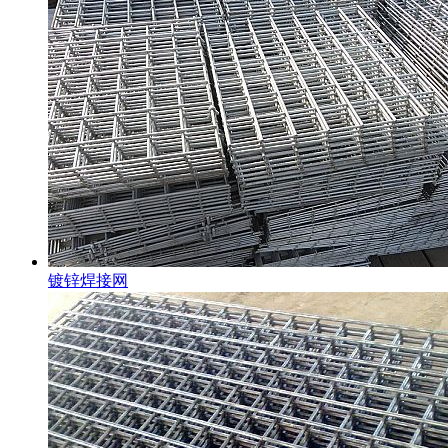
镀锌焊接网