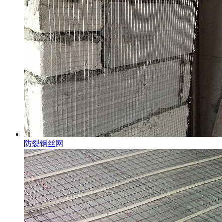
防裂钢丝网