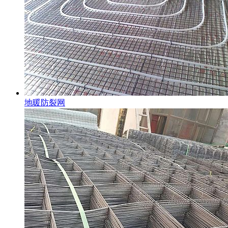
地暖防裂网