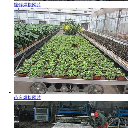
镀锌焊接网片
苗床焊接网片