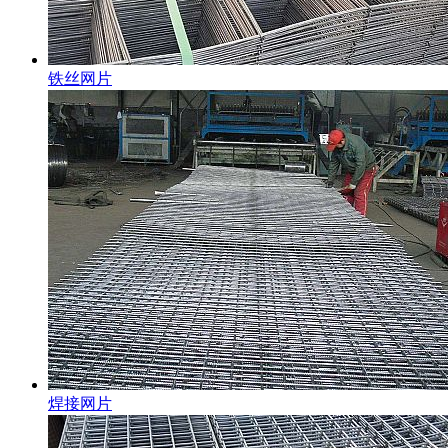
铁丝网片
焊接网片