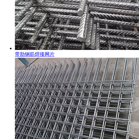
带肋钢筋焊接网片