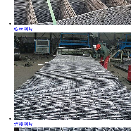
铁丝网片
焊接网片