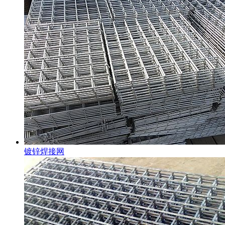
镀锌焊接网