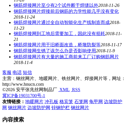
钢筋焊接网片至少有2个试件断于焊缝以外
2018-11-26
钢筋焊接网片焊接前后钢筋的力学性能几乎没有变化
2018-11-24
钢筋焊接网片通过全自动智能化生产线制造而成
2018-
11-23
钢筋焊接网到工地后需要加工，因此没有损耗
2018-11-
21
钢筋焊接网片用于旧桥面改造，桥墩防裂等
2018-11-17
钢筋焊接网生锈了该怎么办是否影响使用
2018-11-9
钢筋焊接网片有大量的施工商前来工厂订购钢筋网片
2018-11-4
客服
电话
短信
主营：钢丝网片、地暖网片、铁丝网片、焊接网片等，网址：
http://www.hnucn.com
©2026 安平张兆丝网制品厂
XML
RSS
冀ICP备19031700号-1
友情链接：
地暖网片
冲孔板
格宾笼
石笼网
龟甲网
边坡防护
网
钢丝网片
边坡防护网
锌钢护栏
钢丝网片
内容搜索