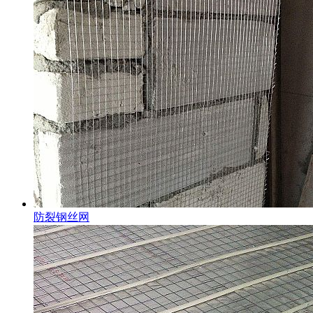
防裂钢丝网