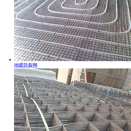
地暖防裂网