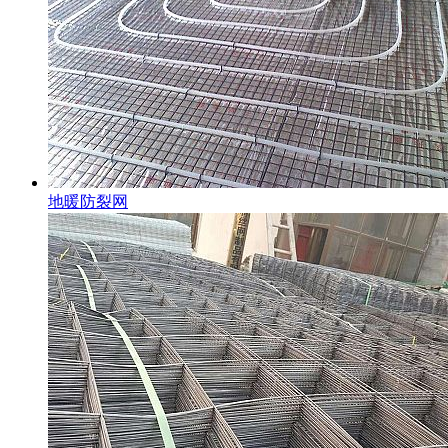
地暖防裂网