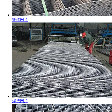
铁丝网片
焊接网片