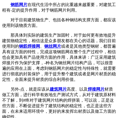
钢筋网片
在现代生活中所占的比重越来越重要，对建筑工
程有-定的提升作用，对于钢筋网片利用。
对于目前建筑物生产、包括各种钢结构支撑方面，都应该
使用到该物质方面。
那具体到实际的建筑生产加固时，对于如何更有效地提升
建筑物稳定性，相信这是众多朋友都在关心的话题，我们目前
使用到的
钢筋焊接网
、
钢丝网片
或者是其他类型钢材，都普遍
具有这方面的特性，完成这项钢筋网在整个生产过程中，相信
也会更加具有产品使用方面的作用，具体来讲：广泛采用建筑
焊接片作为保护支撑，-种名为钢丝网片结构产品，可以很普
遍的应用在上面，考虑到钢筋网片的稳定性与特殊性，就需要
进行彻底的封装保护，用于提升整个建筑或者是网片材质的稳
定性，全面来提升材质的综合利用价值。
另外-点，就是应该从
建筑网片
高度、以及
焊接网片
材质
做工方面，进行科学有效地生产测试方式，从对于建筑原材料
不了解，到#终对于建筑网片结构的焊拼装，可以说，正是这
些方面，不断促进提升了建筑结构的稳定性，也正是这些方
面，在未来适用环境中，更好的来发挥出材质以及做工方面的
确切性。