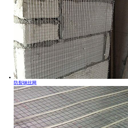
防裂钢丝网