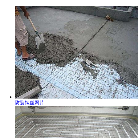
防裂钢丝网片