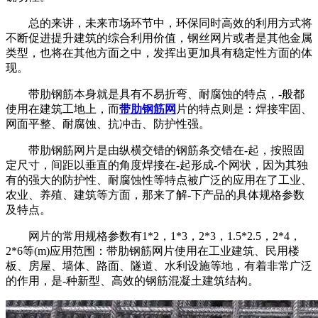
总的来讲，未来市场环节中，环保同时高效的利用方式将
不断促进提升建筑的综合利用价值，钢丝网片或者是其他金属
类型，也将在其他方面之中，发挥出更加具有稳定性方面的体
现。
带肋钢筋本身就是具有不易折弯、耐腐蚀的特点，-般都
使用在建筑工地上，而
带肋钢筋网
片的特点则是：焊接牢固、
网面平整、耐腐蚀、抗冲击、防护性强。
带肋钢筋网片是由纵横交错的钢筋条交错在-起，按照固
定尺寸，间距以垂直的角度焊接在-起形成-个网状，因为其独
有的强大的防护性、耐腐蚀性等特点被广泛的应用在了工业、
农业、养殖、建筑等方面，那来了解-下产品的具体规格参数
及特点。
网片的常用规格参数有1*2，1*3，2*3，1.5*2.5，2*4，
2*6等(m)应用范围：带肋钢筋网片使用在工业建筑、民用楼
板、房屋、墙体、路面、隧道、水利设施等地，有着非常广泛
的作用，是-种新型、高效的钢筋混凝土建筑结构。