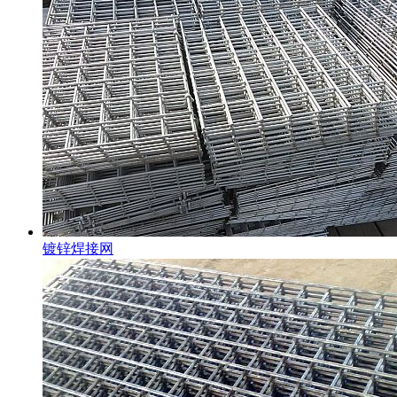
镀锌焊接网